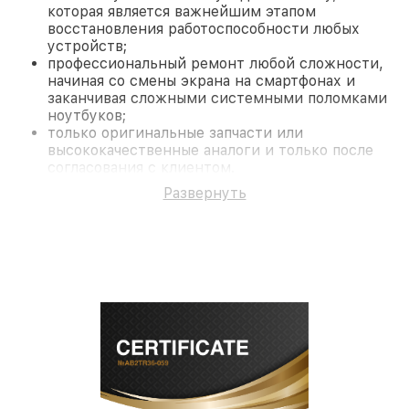
которая является важнейшим этапом
восстановления работоспособности любых
устройств;
профессиональный ремонт любой сложности,
начиная со смены экрана на смартфонах и
заканчивая сложными системными поломками
ноутбуков;
только оригинальные запчасти или
высококачественные аналоги и только после
согласования с клиентом.
На все работы и замененные комплектующие
Развернуть
предоставляется длительная гарантия. В случае
поломки по условиям гарантии, мы бесплатно
исправим ситуацию.
Наши преимущества
Преимуществами нашего сервисного центра
Elcan в Санкт-Петербурге являются:
лучшие специалисты с многолетним опытом и
безупречной репутацией;
современное оборудование и
лицензированное ПО в ремонтно-
диагностических мастерских;
собственный склад комплектующих, что