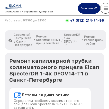
Записаться
Официальный сервисный центр Elcan
+7 (812) 214-74-99
Работаем с
09:00
до
21:00
Сервисный
SpecterDR
Ремонт
Ремонт
центр Elcan
1-4x
Коллиматорных
/
/
/
капиллярной
в Санкт-
DFOV14-
прицелов Elcan
трубки
Петербурге
T1
Ремонт капиллярной трубки
коллиматорного прицела Elcan
SpecterDR 1-4x DFOV14-T1 в
Санкт-Петербурге
Детальная диагностика
Определим проблему коллиматорного
прицела Elcan SpecterDR 1-4x DFOV14-T1
за наш счёт.