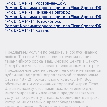
1-4x DFOV14-T1 Ростов-на-Дону
Ремонт Коллиматорного прицела Elcan SpecterDR
1-4x DFOV14-T1 Нижний Новгород
Ремонт Коллиматорного прицела Elcan SpecterDR
1-4x DFOV14-T1 Новосибирск
Ремонт Коллиматорного прицела Elcan SpecterDR
1-4x DFOV14-T1 Казань
Предлагаем услуги по ремонту и обслуживанию
любых Техники Elcan после истечения на них
гарантийного срока. Наш Сервис центр в Санкт-
Петербурге является неавторизованным центром.
Предложение цен на ремонт на сайте не является
публичной офертой, определяемой положениями
Статьи 437(2) Гражданского кодекса РФ. Все
обозначения и упоминания торговой марки Elcan
Элкан используются нами исключительно для
информирования клиентов о предоставляемых
услугах по ремонту в наших сервисных центрах,
которые не связаны с правообладателями
товарных знаков. Ремонт осуществляется для