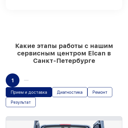
поступают оперативно
Оригинальные комплектующие Elcan и
качественные аналоги
– с учётом
любых финансовых возможностей
85%
ремонтов исполняются за 1–2 часа,
при незамедлительном начале работ
Какие этапы работы с нашим
сервисным центром Elcan в
Санкт-Петербурге
1
Прием и доставка
Диагностика
Ремонт
Результат