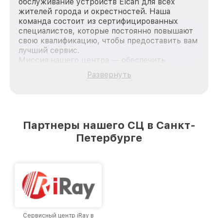
обслуживание устройств Elcan для всех
жителей города и окрестностей. Наша
команда состоит из сертифицированных
специалистов, которые постоянно повышают
свою квалификацию, чтобы предоставить вам
лучший сервис.
Миссия нашего центра — обеспечить
качественный и доступный ремонт для
Развернуть
каждого пользователя продукции Elcan, вне
зависимости от сложности поломки. Мы
стремимся к тому, чтобы каждый клиент был
удовлетворен скоростью и качеством
предоставляемых услуг. Наша цель — стать
Партнеры нашего СЦ в Санкт-
лучшим сервисным центром Elcan в городе
Петербурге
Санкт-Петербурге, постоянно повышая
уровень доверия и лояльности наших
клиентов.
Сервисный центр iRay в