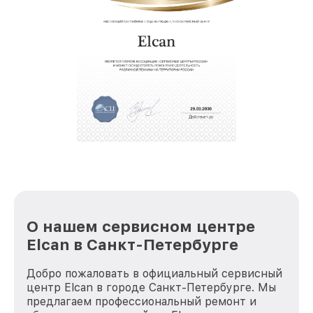
позволяет сократить сроки
восстановительных работ;
звернуть
услуги курьера для владельцев
крупногабаритной техники, которые
обеспечат доставку устройств в сервис в
полной сохранности и бесплатно.
За годы своей деятельности мы получали только
положительные отзывы и обрели отличную
репутацию. Мы постоянно совершенствуемся и
стараемся каждый день делать наш сервис еще
лучше!
О нашем сервисном центре
Elcan в Санкт-Петербурге
Добро пожаловать в официальный сервисный
центр Elcan в городе Санкт-Петербурге. Мы
предлагаем профессиональный ремонт и